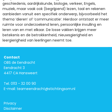
geschiedenis, aardrijkskunde, biologie, verkeer, Engels,
muziek, maar vaak ook (begrijpend) lezen, taal en rekenen
aanbieden vanuit een specifiek onderwerp, bijvoorbeeld het
thema ‘dieren’ of ‘communicatie’. Hierdoor ontstaat er meer
ruimte voor onderzoekend leren, persoonlijke invulling en
leren van en met elkaar. De losse vakken krijgen meer
betekenis en de betrokkenheid, nieuwsgierigheid en
leergierigheid van leerlingen neemt toe.
Contact
OBS de Eendracht
Eendracht 3
4417 CA Hansweert
Tel.
0113 - 32 00 90
E-mail:
teameendracht@stichtingsom.nl
Privacy
Disclaimer